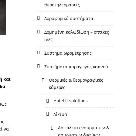
θυροτηλεοράσεις
δορυφορικά συστήματα
δομημένη καλωδίωση – οπτικές
ίνες
σύστημα ωρομέτρησης
συστήματα παραγωγής καπνού
ή και
θερμικές & θερμογραφικές
άδα
κάμερες
hotel it solutions
όμως
δίκτυα
ας
ασφάλεια ενσύρματων &
εί να
ασύρματων δικτύων