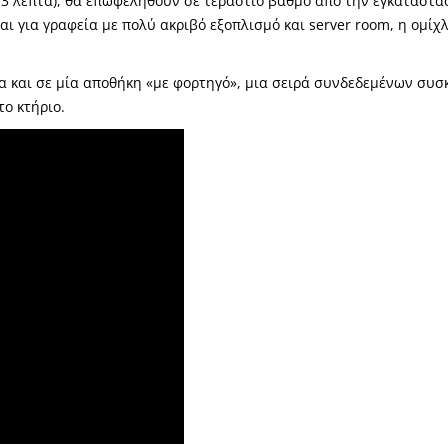
ε 3 λεπτά), θα επωφεληθούν σε τεράστιο βαθμό από την εγκατάστα
ι για γραφεία με πολύ ακριβό εξοπλισμό και server room, η ομίχ
α και σε μία αποθήκη «με φορτηγό», μια σειρά συνδεδεμένων συ
ο κτήριο.