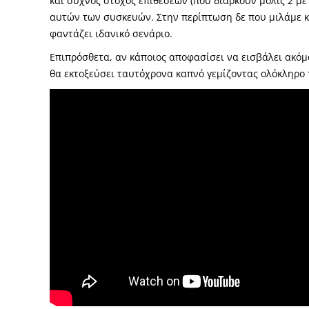
και συχνός στόχος επιθέσεων (που διαρκούν μόλις 2 μ
αυτών των συσκευών. Στην περίπτωση δε που μιλάμε κα
φαντάζει ιδανικό σενάριο.
Επιπρόσθετα, αν κάποιος αποφασίσει να εισβάλει ακόμ
θα εκτοξεύσει ταυτόχρονα καπνό γεμίζοντας ολόκληρο τ