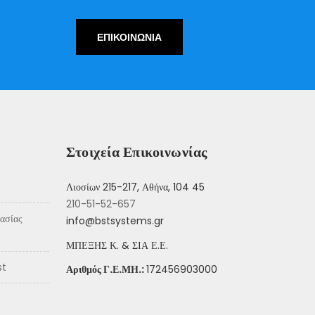
ΕΠΙΚΟΙΝΩΝΙΑ
Στοιχεία Επικοινωνίας
Λιοσίων 215-217, Αθήνα, 104 45
210-51-52-657
info@bstsystems.gr
ΜΠΕΞΗΣ Κ. & ΣΙΑ Ε.Ε.
st
Αριθμός Γ
.
Ε
.
ΜΗ
.:
172456903000