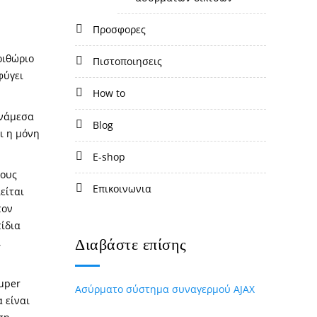
προσφορες
ριθώριο
πιστοποιησεις
φύγει
how to
ανάμεσα
blog
ι η μόνη
e-shop
τους
επικοινωνια
είται
τον
ίδια
Διαβάστε επίσης
,
uper
Ασύρματο σύστημα συναγερμού AJAX
α είναι