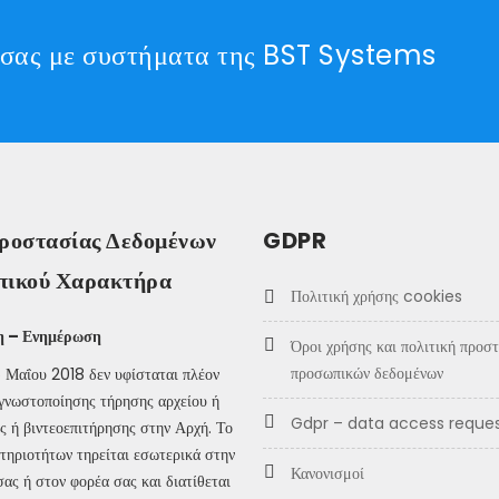
ία σας με συστήματα της BST Systems
ροστασίας Δεδομένων
GDPR
ικού Χαρακτήρα
πολιτική χρήσης cookies
η – Ενημέρωση
όροι χρήσης και πολιτική προστασίας
προσωπικών δεδομένων
 Μαΐου 2018 δεν υφίσταται πλέον
γνωστοποίησης τήρησης αρχείου ή
gdpr – data access reque
ς ή βιντεοεπιτήρησης στην Αρχή. Το
τηριοτήτων τηρείται εσωτερικά στην
κανονισμοί
σας ή στον φορέα σας και διατίθεται