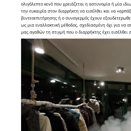
ολιγόλεπτο κενό που χρειάζεται η αστυνομία ή μία ιδι
την ευκαιρία στον διαρρήκτη να εισέλθει και να «αρπάξ
βιντεοεπιτήρησης ή ο συναγερμός έχουν εξουδετερωθ
ως μια εναλλακτική μέθοδος, σχεδιασμένη όχι για να 
μας αγαθών τη στιγμή που ο διαρρήκτης έχει εισέλθει 