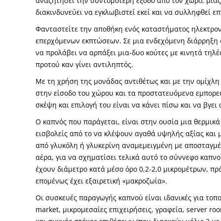
αναζητήσει την συντομότερη έξοδο από τον χώρο, μιας 
διακινδυνεύει να εγκλωβιστεί εκεί και να συλληφθεί επ
Φανταστείτε την αποθήκη ενός καταστήματος ηλεκτρον
επερχόμενων εκπτώσεων. Σε μια ενδεχόμενη διάρρηξη α
να προλάβει να αρπάξει μια-δυο κούτες με κινητά τηλ
προτού καν γίνει αντιληπτός.
Με τη χρήση της μονάδας αντιθέτως και με την ομίχλη
στην είσοδο του χώρου και τα προστατευόμενα εμπορεύμ
σκέψη και επιλογή του είναι να κάνει πίσω και να βγει
Ο καπνός που παράγεται, είναι στην ουσία μια θερμικ
εισβολείς από το να κλέψουν αγαθά υψηλής αξίας και μ
από γλυκόλη ή γλυκερίνη αναμεμειγμένη με αποσταγμέν
αέρα, για να σχηματίσει τελικά αυτό το σύννεφο καπν
έχουν διάμετρο κατά μέσο όρο 0,2-2,0 μικρομέτρων, πρ
επομένως έχει εξαιρετική «μακροζωία».
Οι συσκευές παραγωγής καπνού είναι ιδανικές για το
market, μικρομεσαίες επιχειρήσεις, γραφεία, server roo