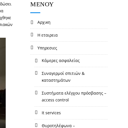
ΜΕΝΟΥ
 δώσει
μα
ύχθηκε
αρχικη
υσιακών
η εταιρεια
υπηρεσιες
κάμερες ασφαλείας
συναγερμοί σπιτιών &
καταστημάτων
συστήματα ελέγχου πρόσβασης –
access control
it services
θυροτηλέφωνα –