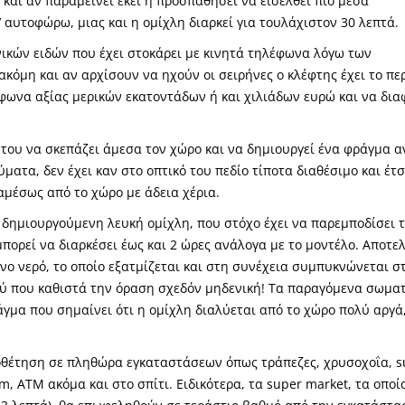
και αν παραμείνει εκεί ή προσπαθήσει να εισέλθει πιο μέσα
’ αυτοφώρω, μιας και η ομίχλη διαρκεί για τουλάχιστον 30 λεπτά.
ικών ειδών που έχει στοκάρει με κινητά τηλέφωνα λόγω των
κόμη και αν αρχίσουν να ηχούν οι σειρήνες ο κλέφτης έχει το πε
έφωνα αξίας μερικών εκατοντάδων ή και χιλιάδων ευρώ και να δια
 του να σκεπάζει άμεσα τον χώρο και να δημιουργεί ένα φράγμα 
ατα, δεν έχει καν στο οπτικό του πεδίο τίποτα διαθέσιμο και έτσ
 αμέσως από το χώρο με άδεια χέρια.
ά δημιουργούμενη λευκή ομίχλη, που στόχο έχει να παρεμποδίσει 
πορεί να διαρκέσει έως και 2 ώρες ανάλογα με το μοντέλο. Αποτελ
ο νερό, το οποίο εξατμίζεται και στη συνέχεια συμπυκνώνεται σ
ού που καθιστά την όραση σχεδόν μηδενική! Τα παραγόμενα σωματ
άγμα που σημαίνει ότι η ομίχλη διαλύεται από το χώρο πολύ αργά
ποθέτηση σε πληθώρα εγκαταστάσεων όπως τράπεζες, χρυσοχοΐα, s
m, ATM ακόμα και στο σπίτι. Ειδικότερα, τα super market, τα οποί